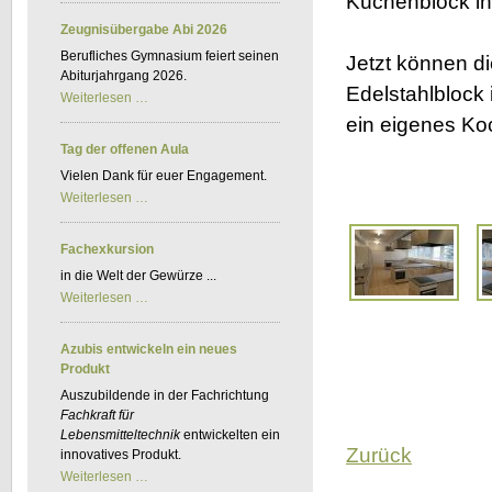
Küchenblock in 
Kfz-
BKF
Zeugnisübergabe Abi 2026
Berufliches Gymnasium feiert seinen
Jetzt können d
Abiturjahrgang 2026.
Edelstahlblock 
Zeugnisübergabe
Weiterlesen …
Abi
ein eigenes Ko
2026
Tag der offenen Aula
Vielen Dank für euer Engagement.
Tag
Weiterlesen …
der
offenen
Aula
Fachexkursion
in die Welt der Gewürze ...
Fachexkursion
Weiterlesen …
Azubis entwickeln ein neues
Produkt
Auszubildende in der Fachrichtung
Fachkraft für
Lebensmitteltechnik
entwickelten ein
Zurück
innovatives Produkt.
Azubis
Weiterlesen …
entwickeln