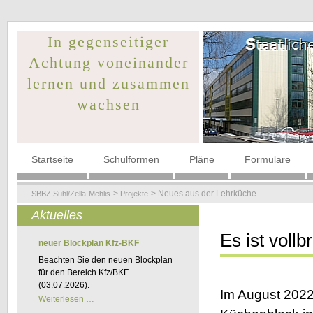
In gegenseitiger
Achtung voneinander
lernen und zusammen
wachsen
Navigation
Startseite
Schulformen
Pläne
Formulare
überspringen
Neues aus der Lehrküche
SBBZ Suhl/Zella-Mehlis
Projekte
Aktuelles
Es ist vollb
neuer Blockplan Kfz-BKF
Beachten Sie den neuen Blockplan
für den Bereich Kfz/BKF
(03.07.2026).
Im August 2022
neuer
Weiterlesen …
Blockplan