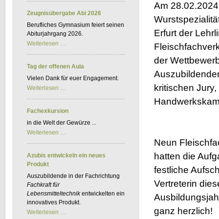
Kfz-
Am 28.02.2024 
BKF
Zeugnisübergabe Abi 2026
Wurstspezialit
Berufliches Gymnasium feiert seinen
Erfurt der Lehr
Abiturjahrgang 2026.
Zeugnisübergabe
Weiterlesen …
Fleischfachverk
Abi
2026
der Wettbewerb
Tag der offenen Aula
Auszubildende
Vielen Dank für euer Engagement.
kritischen Jur
Tag
Weiterlesen …
der
Handwerkskam
offenen
Aula
Fachexkursion
in die Welt der Gewürze ...
Fachexkursion
Weiterlesen …
Neun Fleischfa
hatten die Aufg
Azubis entwickeln ein neues
Produkt
festliche Aufsch
Auszubildende in der Fachrichtung
Vertreterin die
Fachkraft für
Lebensmitteltechnik
entwickelten ein
Ausbildungsjahr
innovatives Produkt.
ganz herzlich!
Azubis
Weiterlesen …
entwickeln