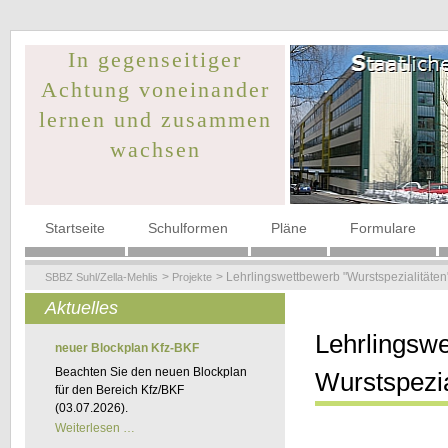
In gegenseitiger
Achtung voneinander
lernen und zusammen
wachsen
Navigation
Startseite
Schulformen
Pläne
Formulare
überspringen
Lehrlingswettbewerb "Wurstspezialitäten
SBBZ Suhl/Zella-Mehlis
Projekte
Aktuelles
Lehrlingsw
neuer Blockplan Kfz-BKF
Beachten Sie den neuen Blockplan
Wurstspezia
für den Bereich Kfz/BKF
(03.07.2026).
neuer
Weiterlesen …
Blockplan