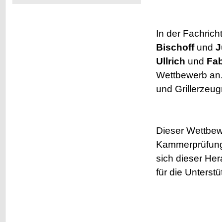
ein
neues
Produkt
In der Fachrich
Bischoff
und
J
Ullrich
und
Fab
Wettbewerb an. 
und Grillerzeug
Dieser Wettbewe
Kammerprüfunge
sich dieser Her
für die Unterst