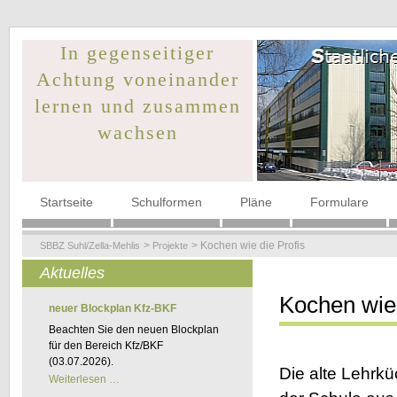
In gegenseitiger
Achtung voneinander
lernen und zusammen
wachsen
Navigation
Startseite
Schulformen
Pläne
Formulare
überspringen
Kochen wie die Profis
SBBZ Suhl/Zella-Mehlis
Projekte
Aktuelles
Kochen wie 
neuer Blockplan Kfz-BKF
Beachten Sie den neuen Blockplan
für den Bereich Kfz/BKF
(03.07.2026).
Die alte Lehrkü
neuer
Weiterlesen …
Blockplan