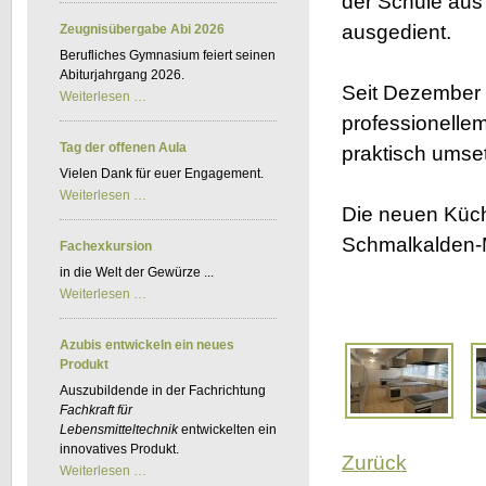
der Schule aus
Kfz-
BKF
ausgedient.
Zeugnisübergabe Abi 2026
Berufliches Gymnasium feiert seinen
Abiturjahrgang 2026.
Seit Dezember 
Zeugnisübergabe
Weiterlesen …
Abi
professionelle
2026
Tag der offenen Aula
praktisch umse
Vielen Dank für euer Engagement.
Tag
Weiterlesen …
der
Die neuen Küc
offenen
Aula
Schmalkalden-M
Fachexkursion
in die Welt der Gewürze ...
Fachexkursion
Weiterlesen …
Azubis entwickeln ein neues
Produkt
Auszubildende in der Fachrichtung
Fachkraft für
Lebensmitteltechnik
entwickelten ein
innovatives Produkt.
Zurück
Azubis
Weiterlesen …
entwickeln