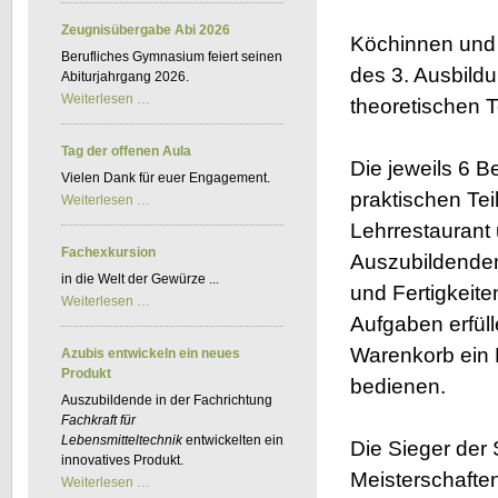
Kfz-
BKF
Zeugnisübergabe Abi 2026
Köchinnen und 
Berufliches Gymnasium feiert seinen
des 3. Ausbild
Abiturjahrgang 2026.
Zeugnisübergabe
Weiterlesen …
theoretischen T
Abi
2026
Tag der offenen Aula
Die jeweils 6 B
Vielen Dank für euer Engagement.
praktischen Tei
Tag
Weiterlesen …
der
Lehrrestaurant 
offenen
Aula
Fachexkursion
Auszubildenden
in die Welt der Gewürze ...
und Fertigkeit
Fachexkursion
Weiterlesen …
Aufgaben erfül
Warenkorb ein 
Azubis entwickeln ein neues
Produkt
bedienen.
Auszubildende in der Fachrichtung
Fachkraft für
Lebensmitteltechnik
entwickelten ein
Die Sieger der 
innovatives Produkt.
Meisterschafte
Azubis
Weiterlesen …
entwickeln