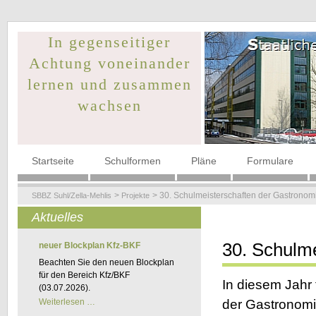
In gegenseitiger
Achtung voneinander
lernen und zusammen
wachsen
Navigation
Startseite
Schulformen
Pläne
Formulare
überspringen
30. Schulmeisterschaften der Gastronom
SBBZ Suhl/Zella-Mehlis
Projekte
Aktuelles
30. Schulm
neuer Blockplan Kfz-BKF
Beachten Sie den neuen Blockplan
für den Bereich Kfz/BKF
In diesem Jahr 
(03.07.2026).
neuer
Weiterlesen …
der Gastronomi
Blockplan