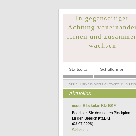
In gegenseitiger
Achtung voneinande
lernen und zusamme
wachsen
Navigation
Startseite
Schulformen
überspringen
19.Leis
SBBZ Suhl/Zella-Mehlis
Projekte
Aktuelles
neuer Blockplan Kfz-BKF
Beachten Sie den neuen Blockplan
für den Bereich Kfz/BKF
(03.07.2026).
neuer
Weiterlesen …
Blockplan