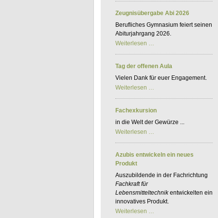
Kfz-
BKF
Zeugnisübergabe Abi 2026
Berufliches Gymnasium feiert seinen
Abiturjahrgang 2026.
Zeugnisübergabe
Weiterlesen …
Abi
2026
Tag der offenen Aula
Vielen Dank für euer Engagement.
Tag
Weiterlesen …
der
offenen
Aula
Fachexkursion
in die Welt der Gewürze ...
Fachexkursion
Weiterlesen …
Azubis entwickeln ein neues
Produkt
Auszubildende in der Fachrichtung
Fachkraft für
Lebensmitteltechnik
entwickelten ein
innovatives Produkt.
Azubis
Weiterlesen …
entwickeln