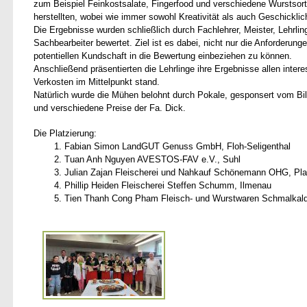
zum Beispiel Feinkostsalate, Fingerfood und verschiedene Wurstsor
herstellten, wobei wie immer sowohl Kreativität als auch Geschicklic
Die Ergebnisse wurden schließlich durch Fachlehrer, Meister, Lehrling
Sachbearbeiter bewertet. Ziel ist es dabei, nicht nur die Anforderung
potentiellen Kundschaft in die Bewertung einbeziehen zu können.
Anschließend präsentierten die Lehrlinge ihre Ergebnisse allen inter
Verkosten im Mittelpunkt stand.
Natürlich wurde die Mühen belohnt durch Pokale, gesponsert vom 
und verschiedene Preise der Fa. Dick.
Die Platzierung:
1. Fabian Simon LandGUT Genuss GmbH, Floh-Seligenthal
2. Tuan Anh Nguyen AVESTOS-FAV e.V., Suhl
3. Julian Zajan Fleischerei und Nahkauf Schönemann OHG, Pl
4. Phillip Heiden Fleischerei Steffen Schumm, Ilmenau
5. Tien Thanh Cong Pham Fleisch- und Wurstwaren Schmalka