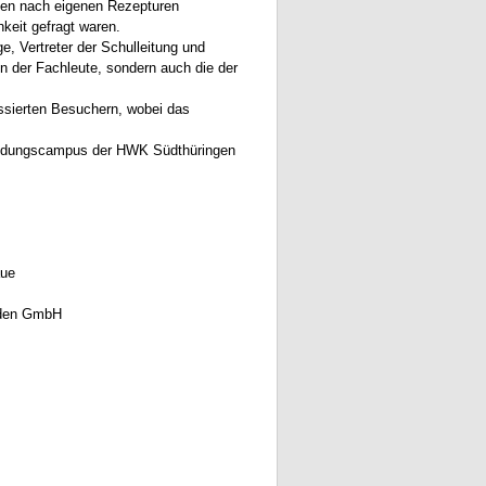
ten nach eigenen Rezepturen
hkeit gefragt waren.
e, Vertreter der Schulleitung und
en der Fachleute, sondern auch die der
essierten Besuchern, wobei das
Bildungscampus der HWK Südthüringen
aue
lden GmbH