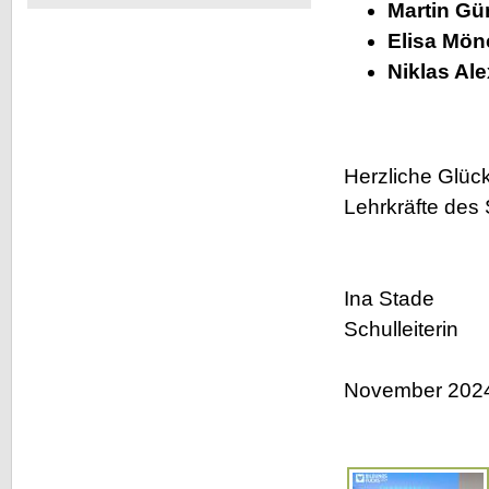
Martin Gü
ein
neues
Elisa Mön
Produkt
Niklas Al
Herzliche Glüc
Lehrkräfte des
Ina Stade
Schulleiterin
November 202