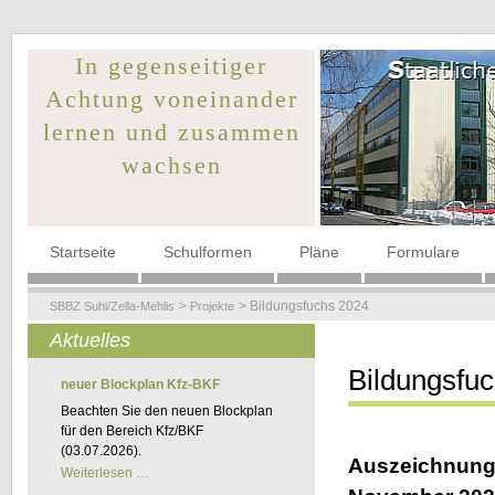
In gegenseitiger
Achtung voneinander
lernen und zusammen
wachsen
Navigation
Startseite
Schulformen
Pläne
Formulare
überspringen
Bildungsfuchs 2024
SBBZ Suhl/Zella-Mehlis
Projekte
Aktuelles
Bildungsfu
neuer Blockplan Kfz-BKF
Beachten Sie den neuen Blockplan
für den Bereich Kfz/BKF
(03.07.2026).
Auszeichnungs
neuer
Weiterlesen …
Blockplan