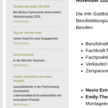
November 202
Kfz-
BKF
Zeugnisübergabe Abi 2026
Berufliches Gymnasium feiert seinen
Die IHK-Südthür
Abiturjahrgang 2026.
Berufsbildungs
Zeugnisübergabe
Weiterlesen …
Abi
Berufen:
2026
Tag der offenen Aula
Vielen Dank für euer Engagement.
Berufskraft
Tag
Weiterlesen …
der
Fachkraft f
offenen
Aula
Fachexkursion
Fachprakti
in die Welt der Gewürze ...
Verkäufer/-
Fachexkursion
Weiterlesen …
Zerspanun
Azubis entwickeln ein neues
Produkt
Auszubildende in der Fachrichtung
Nevio Ern
Fachkraft für
Lebensmitteltechnik
entwickelten ein
Emily-The
innovatives Produkt.
Montagete
Azubis
Weiterlesen …
entwickeln