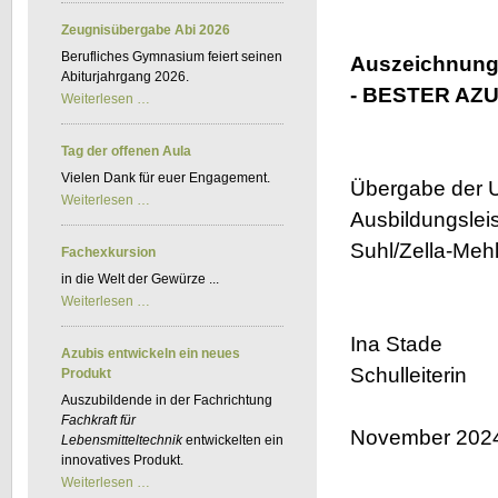
Kfz-
BKF
Zeugnisübergabe Abi 2026
Berufliches Gymnasium feiert seinen
Auszeichnungs
Abiturjahrgang 2026.
- BESTER AZU
Zeugnisübergabe
Weiterlesen …
Abi
2026
Tag der offenen Aula
Vielen Dank für euer Engagement.
Übergabe der U
Tag
Weiterlesen …
der
Ausbildungslei
offenen
Aula
Suhl/Zella-Mehl
Fachexkursion
in die Welt der Gewürze ...
Fachexkursion
Weiterlesen …
Ina Stade
Azubis entwickeln ein neues
Schulleiterin
Produkt
Auszubildende in der Fachrichtung
Fachkraft für
November 202
Lebensmitteltechnik
entwickelten ein
innovatives Produkt.
Azubis
Weiterlesen …
entwickeln