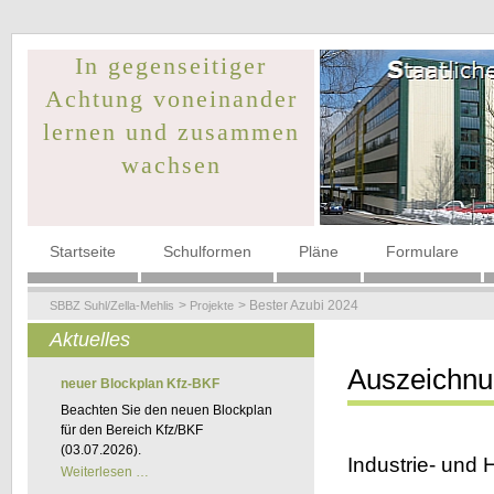
In gegenseitiger
Achtung voneinander
lernen und zusammen
wachsen
Navigation
Startseite
Schulformen
Pläne
Formulare
überspringen
Bester Azubi 2024
SBBZ Suhl/Zella-Mehlis
Projekte
Aktuelles
Auszeichnu
neuer Blockplan Kfz-BKF
Beachten Sie den neuen Blockplan
für den Bereich Kfz/BKF
(03.07.2026).
Industrie- und
neuer
Weiterlesen …
Blockplan